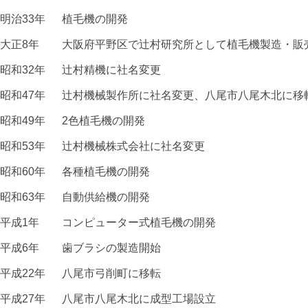
明治33年
植毛機の開発
大正8年
大阪府平野区で辻村研究所として植毛機製造・販
昭和32年
辻村精機に社名変更
昭和47年
辻村機械製作所に社名変更、八尾市八尾木北に移
昭和49年
2色植毛機の開発
昭和53年
辻村機械株式会社に社名変更
昭和60年
各種植毛機の開発
昭和63年
自動供給機の開発
平成1年
コンピューター式植毛機の開発
平成6年
⻭ブラシの製造開始
平成22年
八尾市弓削町に移転
平成27年
八尾市八尾木北に成型工場設立