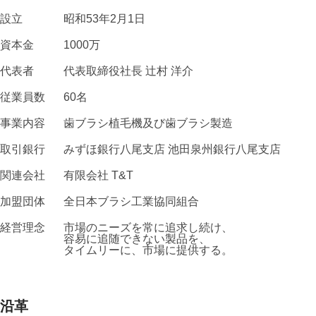
設立
昭和53年2月1日
資本金
1000万
代表者
代表取締役社⻑ 辻村 洋介
従業員数
60名
事業内容
⻭ブラシ植毛機及び⻭ブラシ製造
取引銀行
みずほ銀行八尾支店 池田泉州銀行八尾支店
関連会社
有限会社 T&T
加盟団体
全日本ブラシ工業協同組合
経営理念
市場のニーズを常に追求し続け、
容易に追随できない製品を、
タイムリーに、市場に提供する。
沿革